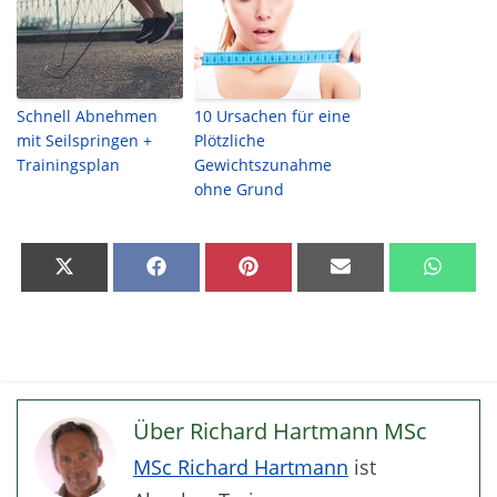
Schnell Abnehmen
10 Ursachen für eine
mit Seilspringen +
Plötzliche
Trainingsplan
Gewichtszunahme
ohne Grund
Share
Share
Share
Share
Share
on
on
on
on
on
X
Facebook
Pinterest
Email
What
(Twitter)
Über Richard Hartmann MSc
MSc Richard Hartmann
ist