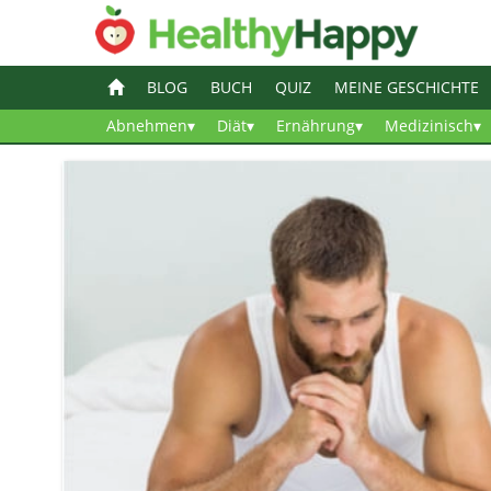
BLOG
BUCH
QUIZ
MEINE GESCHICHTE
Abnehmen▾
Diät▾
Ernährung▾
Medizinisch▾