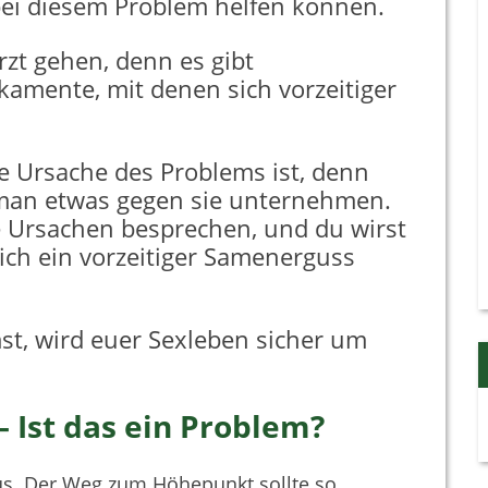
bei diesem Problem helfen können.
zt gehen, denn es gibt
mente, mit denen sich vorzeitiger
ie Ursache des Problems ist, denn
man etwas gegen sie unternehmen.
ge Ursachen besprechen, und du wirst
ich ein vorzeitiger Samenerguss
t, wird euer Sexleben sicher um
 Ist das ein Problem?
us. Der Weg zum Höhepunkt sollte so