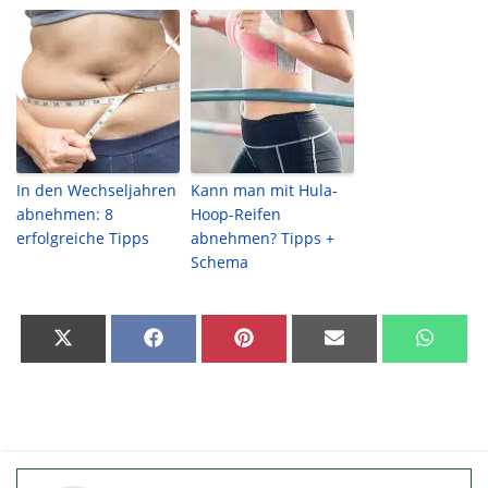
In den Wechseljahren
Kann man mit Hula-
abnehmen: 8
Hoop-Reifen
erfolgreiche Tipps
abnehmen? Tipps +
Schema
Share
Share
Share
Share
Share
on
on
on
on
on
X
Facebook
Pinterest
Email
What
(Twitter)