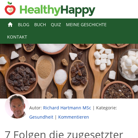
BLOG
BUCH
QUIZ
MEINE GESCHICHTE
KONTAKT
Autor:
Richard Hartmann MSc
|
Kategorie:
Gesundheit
|
Kommentieren
7 Folgen die zugesetzter